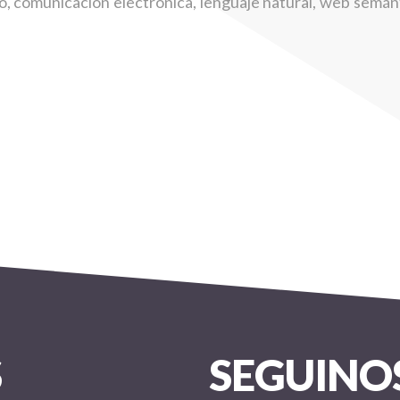
so, comunicación electrónica, lenguaje natural, web semánt
S
SEGUINO