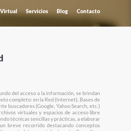
 Virtual
Servicios
Blog
Contacto
 - 2026
BDigital a Medida
tes
Capacitación
antes
Difusión
d
rarse
SEI
 de Pago
mundo del acceso a la información, se brindan
 texto completo: en la Red (Internet), Bases de
ante buscadores (Google, Yahoo Search, etc.)
archivos virtuales y espacios de acceso libre
ando técnicas sencillas y prácticas, a elaborar
a un breve recorrido destacando conceptos