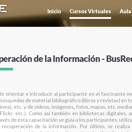
Inicio
Cursos Virtuales
Aula
BibOrg
ForCiN
Cursos
BiblioHum
FoUs
Docen
BiblioInnova
GesPro
Estudi
peración
de
la
Información
-
BusRe
BusRed
MarkOnBib
Regist
ClubLec
SeRA
Formas
ComMan
SocialNet
DiSEI
TICGes
e orientar e introducir al participante en el fascinante 
EduCom
LeerIA
s búsquedas de material bibliográfico (libros y revistas) en
ínea), etc. y de videos, imágenes, fotos, mapas, etc. medi
EPostBib
InfoCyT
lickr, etc.). Como así también en bibliotecas digitales, 
avés de esta capacitación se guia a los participantes, utiliz
 recuperación de la información. Por último, se realiz